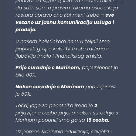
podržano i sigurno, kao da mi čita misli i
da sam sam u pravim rukama osobe koja
rastura upravo ono kaj meni treba –
sve
vezano uz jasnu komunikaciju usluga i
prodaje.
U našem holističkom centru željeli smo
popuniti grupe kako bi to što radimo s
ljubavlju imalo i financijskog smisla.
Prije suradnje s Marinom,
popunjenost je
bila 60%.
Nakon suradnje s Marinom
popunjenost
je 80%.
Tečaj joge za početnike imao je
2
prijavljene osobe prije, a nakon suradnje s
Marinom popunili smo ga sa
15 osoba.
Uz pomoć Marininih edukacija, savjeta i