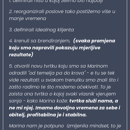
1. definirali nišu u kojoj želimo biti najbolji
2. reorganizirali poslove tako postižemo više u
manje vremena
3. definirali idealnog klijenta
4. krenuli sa brendiranjem,
(svaka promjena
koju smo napravili pokazuju mjerljive
rezultate)
5. otvorili novu tvrtku koju smo sa Marinom
odradili
"od temelja pa do krova"
- e tu se tek
vide rezultati: u svakom trenutku smo znali što i
zašto radimo te što možemo očekivati. To je
zaista ona tvrtka o kojoj svaki vlasnik vjerujem
sanja - kako Marina kaže:
tvrtka služi nama, a
ne mi njoj. Imamo dovoljno vremena za sebe i
obitelj, profitabilna je i stabilna.
Marina nam je potpuno izmijenila mindset, to je