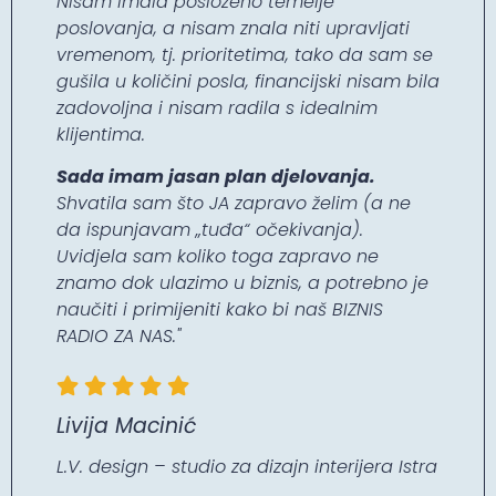
Nisam imala posloženo temelje
poslovanja, a nisam znala niti upravljati
vremenom, tj. prioritetima, tako da sam se
gušila u količini posla, financijski nisam bila
zadovoljna i nisam radila s idealnim
klijentima.
Sada imam jasan plan djelovanja.
Shvatila sam što JA zapravo želim (a ne
da ispunjavam „tuđa“ očekivanja).
Uvidjela sam koliko toga zapravo ne
znamo dok ulazimo u biznis, a potrebno je
naučiti i primijeniti kako bi naš BIZNIS
RADIO ZA NAS."
Livija Macinić
L.V. design – studio za dizajn interijera Istra