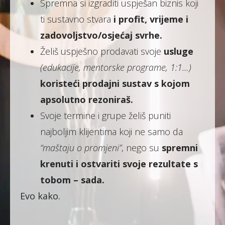
Spremna si izgraditi uspješan biznis koji
ti sustavno stvara
i profit, vrijeme i
zadovoljstvo/osjećaj svrhe.
Želiš uspješno prodavati svoje
usluge
(edukacije, mentorske programe, 1:1…)
koristeći prodajni sustav s kojom
apsolutno rezoniraš.
Svoje termine i grupe želiš puniti
najboljim klijentima koji ne samo da
“maštaju o promjeni”
, nego su
spremni
krenuti i ostvariti svoje rezultate s
tobom – sada.
Evo kako.